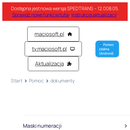
Dostępna jest nowa wersja SPEDTRANS – 12.008.05.
Sprawdź nowe funkcje tutaj
.
Instrukcja aktualizacji
.
maciosoft.pl
Pomoc
tv.maciosoft.pl
zdalna
(Android)
Aktualizacja
Start
Pomoc
dokumenty
Maski numeracji